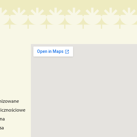
nizowane
licznościowe
ana
sa