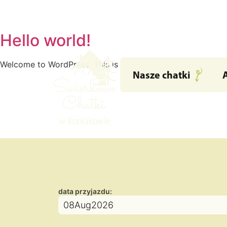
Hello world!
Welcome to WordPress. This is your first post. Edit or delete
Nasze chatki
data przyjazdu:
08
Aug
2026