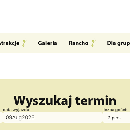
 it, then start writing!
Atrakcje
Galeria
Rancho
Dla grup
Wyszukaj termin
data wyjazdu:
liczba gości:
09
Aug
2026